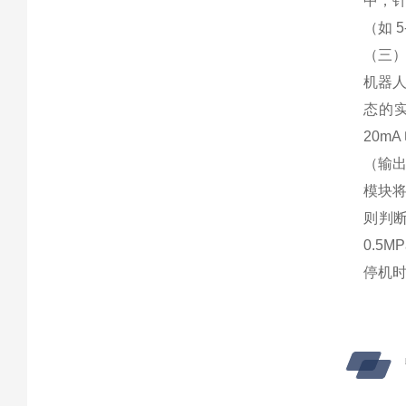
中，针
（如 
（三
机器人
态的实
20m
（输出
模块将
则判
0.5
停机时