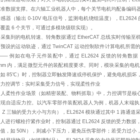
准数据支撑。在六轴工业机器人中，每个关节电机均配备编码器（输
感器（输出 0-10V 电压信号，监测电机绕组温度），EL2624
覆盖 6 个关节，可通过多模块级联实现）。
采集到的电机转速、转角数据通过 EtherCAT 总线实时传输
预设的运动轨迹，通过 TwinCAT 运动控制软件计算电机所
—— 例如在电子元件装配中，通过 EL2624 反馈的转
02mm 内，满足微型元件的装配精度要求。同时，模块采集的
如 85℃）时，控制器立即触发降速或停机保护，避免电机损坏
）力控调节：实时采集受力信号，实现柔性作业
人柔性作业场景（如精密装配、物料抓取）中，力控调节是核心需
现自适应力控。以汽车零部件装配机器人为例，机器人末端执行
、Z 三轴的受力大小与方向），EL2624 模块通过其中 1 路
人进行螺栓拧紧作业时，控制器通过 EL2624 反馈的受力数
值，如 50N），则减小下压力，避免压伤零部件；若受力过