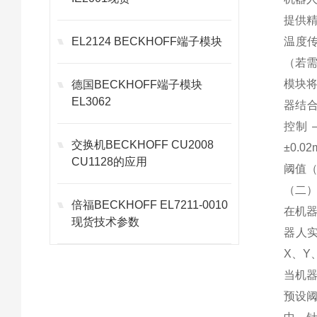
提供精
EL2124 BECKHOFF端子模块
温度传
（若需
模块将
德国BECKHOFF端子模块
EL3062
器结合
控制 
交换机BECKHOFF CU2008
±0.
CU1128的应用
阈值（
（二
倍福BECKHOFF EL7211-0010
在机器
现货技术参数
器人实
X、Y
当机器
预设阈