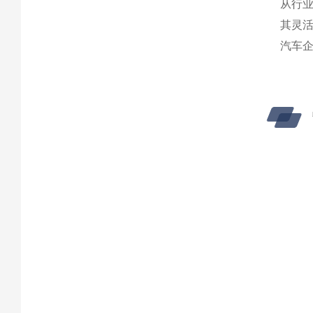
从行业
其灵
汽车