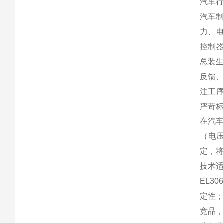
汽车
汽车制
力、电
控制
总装生
反馈、
注工序
严苛
在汽车
（电
定，将
技术
EL3
定性；
竞品，