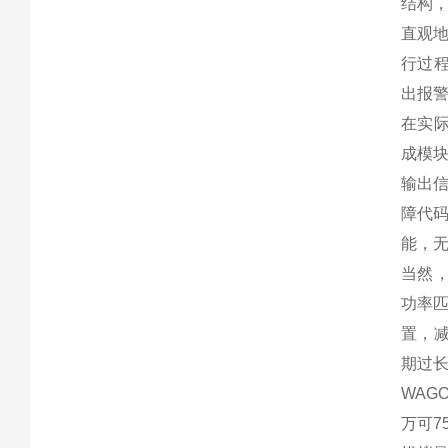
结构，
直观
行过
出报
在实际
成模
输出
障代
能，
当然，
功率
置，减
期过
WAGO 
万可75