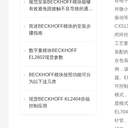
在电子
规范安装BECKHOFF模块能够
有效避免因接触不良导致的通讯
对微
故障
振动等
简述BECKHOFF模块的安装步
CX5
骤指南
闭环控
工艺
数字量模块BECKHOFF
装配
EL2602现货参数
在包装
例，
BECKHOFF模块按照功能可分
题。E
为以下这几类
可控
模式
现货BECKHOFF KL2404倍福
度模
控制应用
EL7
针管、