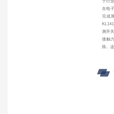
子行
在电子
完成
KL1
测开
接触
除。这