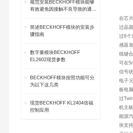
规范安装BECKHOFF模块能够
有效避免因接触不良导致的通讯
故障
在芯片
简述BECKHOFF模块的安装步
过晶圆
骤指南
过8
感器发
数字量模块BECKHOFF
线键合
EL2602现货参数
可在5
信号
BECKHOFF模块按照功能可分
电子元
为以下这几类
板电脑
过Tw
现货BECKHOFF KL2404倍福
机主
控制应用
能源
块支