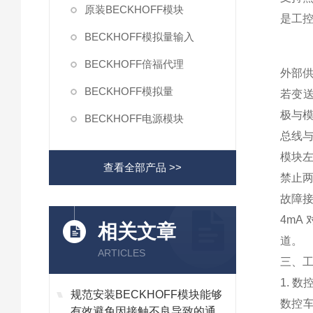
原装BECKHOFF模块
是工
BECKHOFF模拟量输入
BECKHOFF倍福代理
外部
BECKHOFF模拟量
若变送
极与模
BECKHOFF电源模块
总线
模块左
查看全部产品 >>
禁止
故障
4mA
相关文章
道。
ARTICLES
三、
1. 
规范安装BECKHOFF模块能够
数控车
有效避免因接触不良导致的通讯