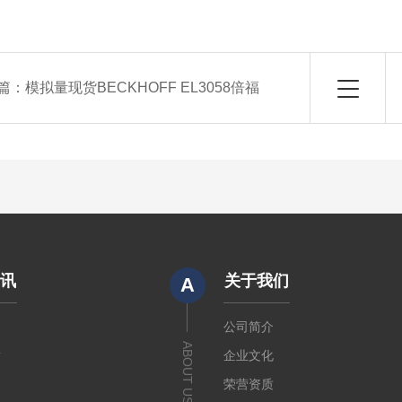
篇：
模拟量现货BECKHOFF EL3058倍福
资讯
关于我们
A
闻
公司简介
ABOUT US
章
企业文化
荣营资质