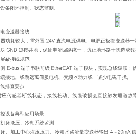
控设备闭环控制、状态监测。
供电变送器接线
器功耗较大，需外置 24V 直流电源供电。电源正极接变送器一端，
块 GND 短接共地，保证电流回路统一，防止地环路干扰造成
与屏蔽接线规范
侧 E-bus 端子串联前级 EtherCAT 端子模块，实现总
两端接地。线缆远离伺服电机、变频器动力线，减少电磁干扰。
接线排查要点
 对应传感器断线状态，接线松动、线缆破损会直接触发通道故障指
工控设备典型应用场景
数控机床液压、冷却系统监测
床、加工中心液压压力、冷却水路流量变送器输出 4～20mA 信