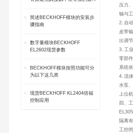
压力、
故障
轴与
简述BECKHOFF模块的安装步
2. 
骤指南
皮带输
出调
数字量模块BECKHOFF
3. 
EL2602现货参数
零部件
系统
BECKHOFF模块按照功能可分
为以下这几类
4. 
水泵、
现货BECKHOFF KL2404倍福
上位
控制应用
四、
EL3
隔离有
工控闭