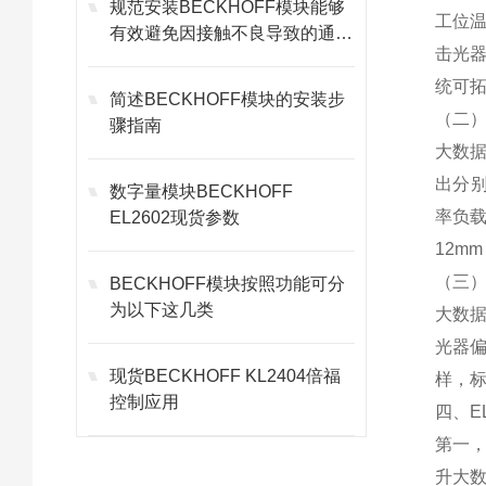
规范安装BECKHOFF模块能够
工位
有效避免因接触不良导致的通讯
击光器
故障
统可
简述BECKHOFF模块的安装步
（二
骤指南
大数据
出分别
数字量模块BECKHOFF
率负
EL2602现货参数
12m
（三
BECKHOFF模块按照功能可分
为以下这几类
大数据
光器
现货BECKHOFF KL2404倍福
样，
控制应用
四、E
第一
升大