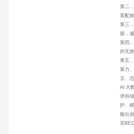
第二
装配效
第三，
据，
第四
的无
第五，
算力
五、
AI 
求持续
护、
输出
买BE