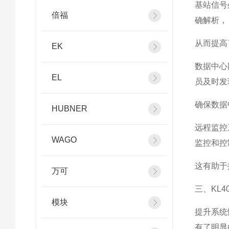
基站信号
倍福
确解析，
从而提高
EK
数据中心
EL
员及时发
确保数据
HUBNER
远程监控
WAGO
监控和控
这有助于
万可
三、KL
模块
提升系统
有了明显