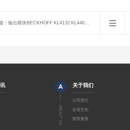
篇：
输出模块BECKHOFF KL4132 KL4404倍福现货
资讯
关于我们
A
闻
公司简介
ABOUT US
章
企业文化
荣营资质