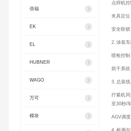
点焊机控
倍福
夹具定位
EK
安全联锁
2. 涂装
EL
喷枪控制
HUBNER
烘干系统
WAGO
3. 总装线
拧紧机同
万可
至30秒/
模块
AGV调
4. 检测