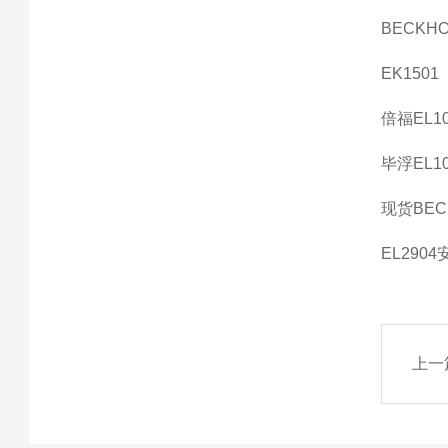
BECKHO
EK1501
倍福EL10
毕浮EL10
现货BECK
EL290
上一