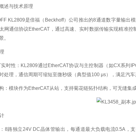
概述与技术原理
OFF KL2809是倍福（Beckhoff）公司推出的8通道数字量
太网通信协议EtherCAT，通过高速、实时数据传输实现精
景。
原理
CAT实时性：KL2809通过EtherCAT协议与主控制器（如CX
时处理，通信周期可缩短至微秒级（典型值100 μs），满足汽
构：模块作为EtherCAT从站，支持菊花链拓扑结构，可无缝
设计
：8路独立24V DC晶体管输出，每通道最大负载电流0.5