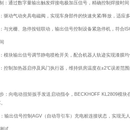
制：通过数字量输出触发焊接电极加压信号，精确控制焊接时间（
：驱动气动夹具电磁阀，实现车身部件的快速夹紧/释放，适应
：与光栅、急停按钮联动，输出信号控制设备紧急停机，符合ISO 
车间
：模块输出信号调节静电喷枪开关，配合机器人轨迹实现漆膜均
：控制加热器启停及风门执行器，维持烘房温度在±2℃误差范
步：向电动扭矩扳手发送启动指令，BECKHOFF KL2809
车。
度：输出信号控制AGV（自动导引车）充电桩连接状态，实现无
与测试