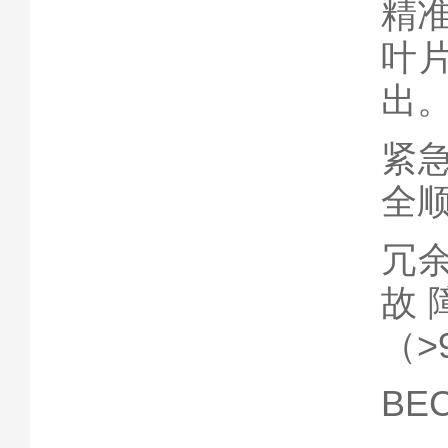
精
叶
出
紧
全顺
冗
故
（>
BEC