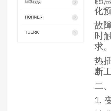
触
毕孚模块
化
HOHNER
故障
TUERK
时
求
热插
断工
二
1.