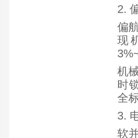
2.
偏
现
3%
机
时锁
全
3.
软