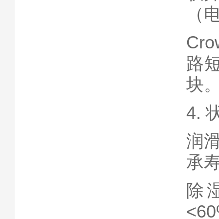
（电
Cr
路短
块
4.
润
承寿
除
<6