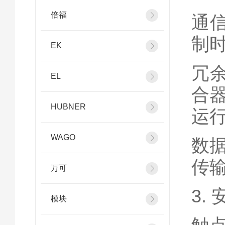
倍福
通
制时
EK
冗余
EL
合
HUBNER
运
WAGO
数
传输
万可
3.
模块