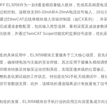
HOFF EL3058作为一款8通道模拟量输入模块，凭借其高精
过程控制。该模块支持0-20mA和4-20mA电流信号输入，1
通过EtherCAT总线将模块接入倍福控制器（如CX系列），并
完成通道参数配置，包括输入类型选择、量程设置及滤波参数
点校准，并通过TwinCAT Scope功能实时监测信号波形，优
造的具体应用中，EL3058模块主要服务于三大核心场景。首
度，确保锂电池与主板的安全焊接。其次应用于摄像头模组调
经模块转换后传输至运动控制系统，实现亚微米级的位置修正
整机老化测试箱的工作状态。特别是在5G手机天线测试中，模
供可靠数据支撑。此外，该模块的通道隔离设计有效避免了信
制造的发展，EL3058模块在手机行业的应用正向深度集成方向演