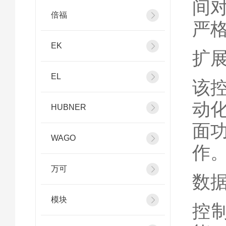
间
倍福
严
EK
扩
EL
该
动
HUBNER
面
WAGO
作
万可
数
模块
控