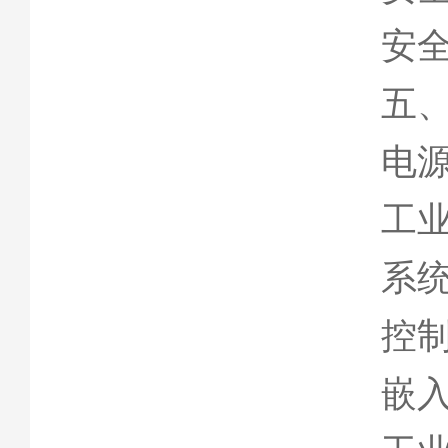
安
五
电
工
系
控
嵌