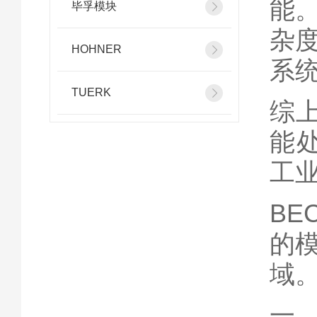
能
毕孚模块
杂
HOHNER
系
TUERK
综上
能
工
B
的
域
一