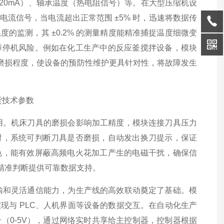
-20mA）、轴承温度（热电阻信号）等。在大型压缩机设
流信号，当电流超出正常范围 ±5% 时，迅速将数据传
的监测，其 ±0.2% 的测量精度能精准捕捉温度细微变
障停机风险。例如在化工生产中的反应釜搅拌设备，模块
承磨损程度，使设备的预防性维护更具针对性，将故障发生
要作用。机床刀具的磨损会影响加工精度，模块连接刀具压力
时，系统可判断刀具是否磨损，自动发出换刀提示，保证
色，能有效屏蔽高频电火花加工产生的电磁干扰，确保信
的精准判断提供可靠数据支持。
据传输和灵活通信能力，为生产线的高效联动奠定了基础。模
网络，实现与 PLC、人机界面等设备的数据交互。在自动化生产
（0-5V），通过网络实时共享给主控制器，控制器根据