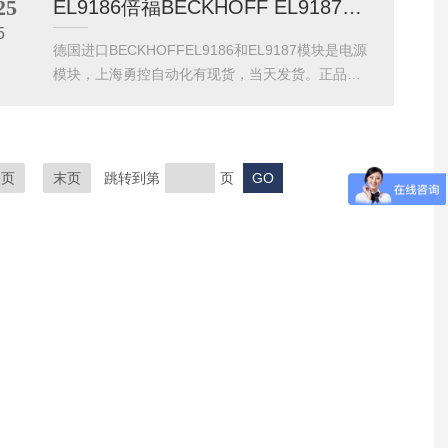
25
EL9186倍福BECKHOFF EL9187模块现货
5%。在钢铁行业的高能耗、强电磁干扰环境中，其
5
关键优势包括：高抗干扰能力：通过工业级EMC设
德国进口BECKHOFFEL9186和EL9187模块是电源
计，适应电弧炉、轧机等强电磁环境；实时数据集
模块，上海勇控自动化有现货，当天发货。正品质
成：通过EtherCAT将能耗数据直接传输至TwinCAT
保一年。一、EL9186模块的技术特性与半导体制造
控制系统，...
场景实践作为倍福EtherCAT终端系列中的专业电源
监测模块，EL9186通过24位Δ-ΣADC实现了业界的
±0.1%电压/±0.3%电流测量精度，其技术特性契合
一页
末页
跳转到第
页
半导体制造的严苛需求：超精密测量能力：支持0-1
0V直流电压和0-5A电流监测，采样率可达10kHz，
能捕捉光刻机步进电机1μs级的电流...