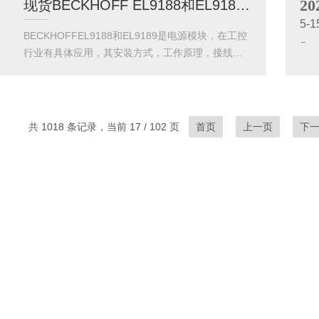
20
现货BECKHOFF EL9188和EL9189电源模块
服电机制动时产生的能量回馈至直流母线，效率高
5-1
达90%，特别适合频繁启停的锯切、刨铣设备。EL9
BECKHOFFEL9188和EL9189是电源模块，在工控
560则是电阻式制动模块，通过外接制动电阻消耗多
行业有具体应用，其安装方式，工作原理，接线方
余能量，适用于高惯性负载的砂光、压刨等大型机
式，故障诊断由上海勇控自动化提供。BECKHOFF
械。两者的共性在于：均支持600W峰值...
EL9189是一款高性能EtherCAT电源模块，专为工业
自动化设计，提供24VDC稳定输出，最大电流达10
A，效率超90%。其紧凑结构支持热插拔，集成短路
共 1018 条记录，当前 17 / 102 页
首页
上一页
下
保护与实时状态监测，并通过EtherCAT通信实现智
能化管理。模块化设计使其可无缝嵌入BECKHOFF
I/O系统，适用于高精度、高可靠性的工业场景，如
机器人控制、CNC机...