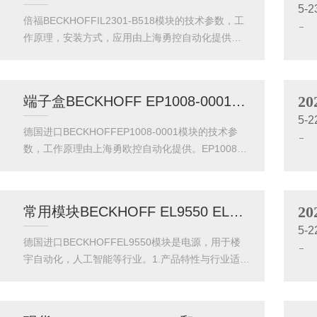
5-2
块支持EtherCAT通信协议，具备2个100BASE-TX以
倍福BECKHOFFIL2301-B518模块的技术参数，工
太网端口，可实现高速、低延迟的数据传输（延迟
作原理，安装方式，应用由上海勇控自动化提供。IL
时间在AGV控制系统中，IE2002模块通常作为Ether
2301-B518模块作为一款高性能的嵌入式控制单
CAT...
元，在汽车行业中发挥着重要作用。该模块集成了
先进的信号处理、实时通信和高效电源管理功能，
20
端子盒BECKHOFF EP1008-0001倍福现货
适用于发动机控制、车身电子系统及智能驾驶辅助
5-2
等场景。其高可靠性和宽温工作范围（-40°C至125°
德国进口BECKHOFFEP1008-0001模块的技术参
C）使其能适应严苛的车载环境。例如，在新能源汽
数，工作原理由上海勇欧控自动化提供。EP1008-0
车中，该模块可精准管理电池组的充放电过程，优
001作为倍福EtherCATP系列高精度模拟量输入模
化能量利用率；在传统燃油车上，则能通过实时监
块，在机电一体化设备中展现出显著优势。该模块
测...
支持8通道±10V/0-20mA信号采集，16位分辨率配
20
常用模块BECKHOFF EL9550 EL9560电源参数
合10kHz/通道采样率，可满足伺服系统力矩反馈、
5-2
直线导轨位置检测等高动态需求。其EtherCATP二
德国进口BECKHOFFEL9550模块是电源，用于楼
线制技术简化了布线，单模块功耗仅2.8W，相比传
宇自动化，人工智能等行业。1.产品特性与行业适配
统方案节省40%控制柜空间。在机电设备关键场景
性BECKHOFFEL9550和EL9560是专为工业制动能
中：伺...
量回收设计的电源模块，在木材加工行业的高动态
设备中具有。EL9550是一款双向电源模块，可将伺