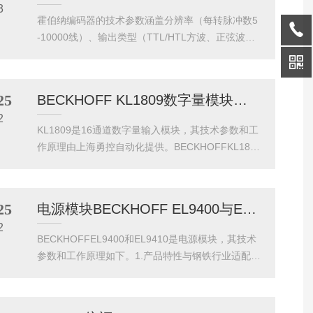
3
列I/O模块能够实现微秒级同步控制，确保晶圆加工
霍伯纳编码器的技术参数涵盖分辨率（每转脉冲数5
设备的高精度定位（±0.1μm）和高速响应（≤100μ
-10000线）、输出类型（TTL/HTL方波、正弦波、
s）。例如，ASML的光刻机采用倍福的EtherCAT实
SSI串行）、防护等级（IP65-IP67）及响应频率
时通信架构，确...
（高达2MHz）。安装时需采用柔性连接避免轴向冲
击，并确保供电电压稳定（5-24VDC）。典型应用
25
BECKHOFF KL1809数字量模块应用
包括数控机床伺服系统、自动化产线定位控制及风
2
电变桨角度监测，凭借高精度、高可靠性成为工业4.
KL1809是16通道数字量输入模块，其技术参数和工
0关键部件。为了确保霍伯纳编码器长期稳定运行并
作原理由上海勇控自动化提供。BECKHOFFKL180
延长使用寿命，定期进行维护保养是不可少的。以
9是倍福总线端子模块系统中的8通道数字量输入模
下是一些关键的维护保养步骤，帮助您的产品保持...
块，专为工业自动化信号采集设计。该模块支持24V
DC输入电压，每通道独立电气隔离，输入电流典型
25
电源模块BECKHOFF EL9400与EL9410技术参数
值3mA，可检测15-30V范围内的开关信号，响应时
2
间≤1ms。模块采用紧凑型设计，宽度仅12mm，通
BECKHOFFEL9400和EL9410是电源模块，其技术
过K-bus与上级控制器通信，功耗仅1.5W。其核心
参数和工作原理如下。1.产品特性与钢铁行业适配性
特性包括：通道级诊断：通过LED指示灯实时显示
BECKHOFFEL9410是一款专为工业能源管理设计
各通道状态（绿色=信号正常，红色=...
的EtherCAT电能测量端子模块，可精确监测三相系
统的电压、电流、功率及能耗数据，测量精度达±0.