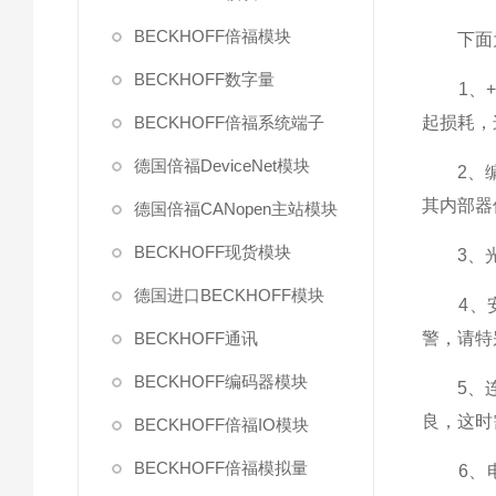
BECKHOFF倍福模块
下面为您
BECKHOFF数字量
1、+5
BECKHOFF倍福系统端子
起损耗，
德国倍福DeviceNet模块
2、编码
其内部器
德国倍福CANopen主站模块
BECKHOFF现货模块
3、光栅
德国进口BECKHOFF模块
4、安
BECKHOFF通讯
警，请特
BECKHOFF编码器模块
5、连接
良，这时
BECKHOFF倍福IO模块
BECKHOFF倍福模拟量
6、电