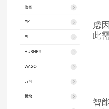
倍福
在
EK
虑
此
EL
HUBNER
3
WAGO
万可
通
模块
智