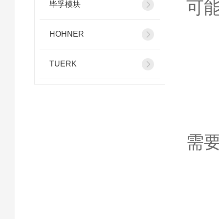
可
毕孚模块
HOHNER
4
TUERK
不
需
5