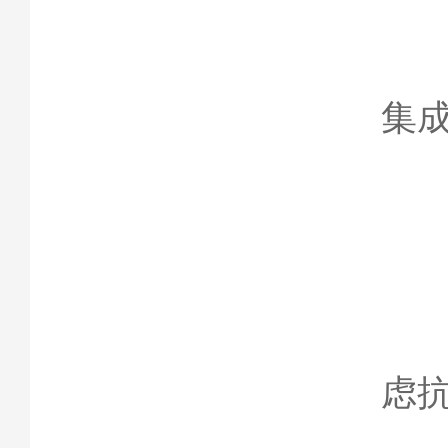
成
集
6
稳
虑