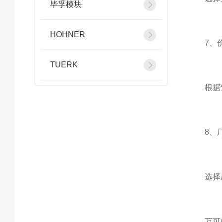
毕孚模块
HOHNER
7、价
TUERK
根据预算
8、厂
选择厂商
万可模块