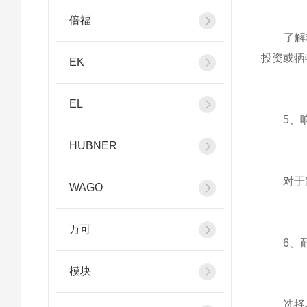
倍福
了解精
投资或牺
EK
EL
5、响
HUBNER
对于需要
WAGO
万可
6、耐
模块
选择具有