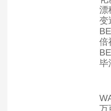
漂
变
BE
倍
BE
毕
WA
万可