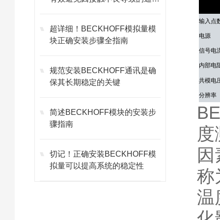
技术参
故障
输入点
超详细！BECKHOFF模拟量模
电源
块正确安装步骤全指南
信号电
内部电
规范安装BECKHOFF通讯是确
共模电压
保其长期稳定的关键
分辨率
B
转换时
简述BECKHOFF模块的安装步
骤指南
滤波器
度
因
切记！正确安装BECKHOFF模
拟量可以提高系统的稳定性
称
温
化