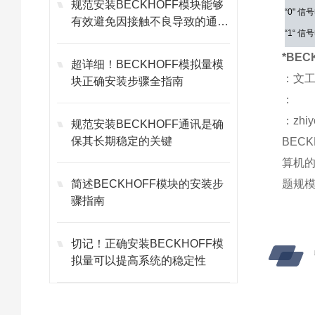
规范安装BECKHOFF模块能够
“0" 信
有效避免因接触不良导致的通讯
“1“ 信
故障
输入电
*BEC
超详细！BECKHOFF模拟量模
输入滤
：文
块正确安装步骤全指南
：
：zhiy
规范安装BECKHOFF通讯是确
保其长期稳定的关键
BEC
算机
简述BECKHOFF模块的安装步
题规
骤指南
切记！正确安装BECKHOFF模
拟量可以提高系统的稳定性