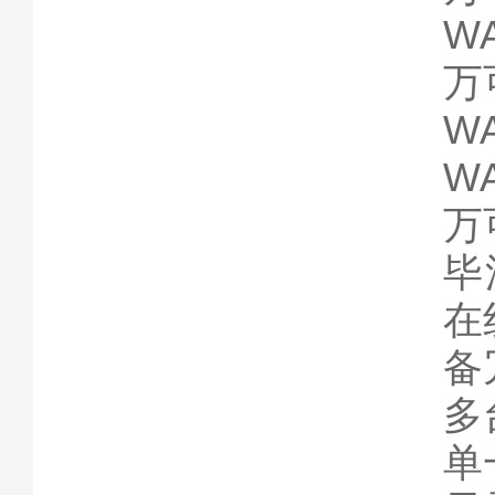
WA
万可
WA
WA
万
毕
在
备
多
单