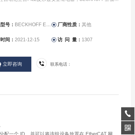
HUBNER编码器。公司驻德国有办事处
品型号：
BECKHOFF EK1101
厂商性质：
其他
新时间：
2021-12-15
访 问 量：
1307
立即咨询
联系电话：
号。
组件分配一个 ID，并可以将该组设备放置在 EtherCAT 网