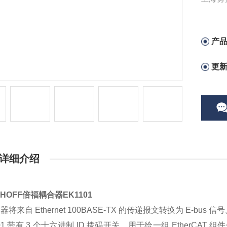
块,，
产
更
详细介绍
CHOFF倍福耦合器EK1101
将来自 Ethernet 100BASE-TX 的传递报文转换为 E-bus 信
101 带有 3 个十六进制 ID 拨码开关，用于给一组 EtherCAT 