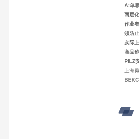
A:
单
两层
作业
须防
实际
商品
PILZ
上海勇
BEK