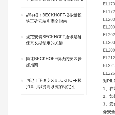
EL170
组态
故障
EL172
总线接
超详细！BECKHOFF模拟量模
EL200
块正确安装步骤全指南
EL200
EL202
规范安装BECKHOFF通讯是确
EL203
保其长期稳定的关键
EL208
EL212
简述BECKHOFF模块的安装步
骤指南
EL221
EL226
切记！正确安装BECKHOFF模
对PI
拟量可以提高系统的稳定性
1
、在
2
、如
3
、安
像
安