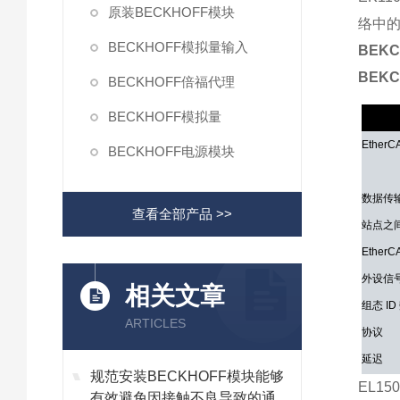
原装BECKHOFF模块
络中
BECKHOFF模拟量输入
BEK
BEK
BECKHOFF倍福代理
BECKHOFF模拟量
技术参
Ether
BECKHOFF电源模块
数据传
查看全部产品 >>
站点之
Ether
外设信
相关文章
组态 ID
ARTICLES
协议
延迟
规范安装BECKHOFF模块能够
EL150
数据传
有效避免因接触不良导致的通讯