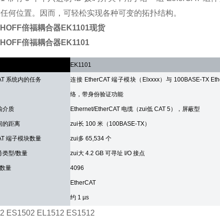
的任何位置。因而，可轻松实现各种可变的拓扑结构。
CHOFF倍福耦合器EK1101现货
CHOFF倍福耦合器EK1101
数
EK1101
CAT 系统内的任务
连接 EtherCAT 端子模块（Elxxxx）与 100BASE-TX Eth
络，带身份验证功能
输介质
Ethernet/EtherCAT 电缆（zui低 CAT 5），屏蔽型
间的距离
zui长 100 米（100BASE-TX）
CAT 端子模块数量
zui多 65,534 个
号类型/数量
zui大 4.2 GB 可寻址 I/O 接点
 数量
4096
EtherCAT
约 1 µs
2 ES1502 EL1512 ES1512
输率
100 Mbaud