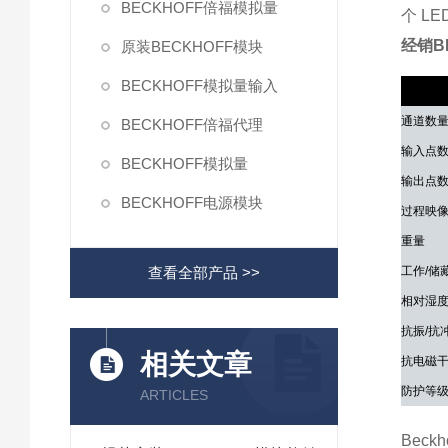
BECKHOFF倍福模拟量
个 L
经销B
原装BECKHOFF模块
BECKHOFF模拟量输入
技术参
通道数
BECKHOFF倍福代理
输入点
BECKHOFF模拟量
输出点
BECKHOFF电源模块
过程映
重量
查看全部产品 >>
工作/储
相对湿
抗振/抗
相关文章
抗电磁干
防护等级
ARTICLES
Bec