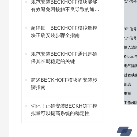
规范安装BECKHOFF模块能够
“1“ 信
有效避免因接触不良导致的通讯
故障
超详细！BECKHOFF模拟量模
“0“ 信
块正确安装步骤全指南
“1“ 信
输入滤
规范安装BECKHOFF通讯是确
K-bus
保其长期稳定的关键
电气隔
过程映
简述BECKHOFF模块的安装步
组态
骤指南
重量
工作/
切记！正确安装BECKHOFF模
相对湿
拟量可以提高系统的稳定性
抗振/
抗电磁