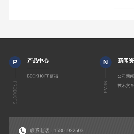
Bec
量、
自动纠
动机
WAGO
万可75
WAGO
产品中心
新闻
P
N
万可75
万可75
BECKHOFF倍福
公司新
通讯模
PRODUCTS
NEWS
技术文
联系电话：15801922503