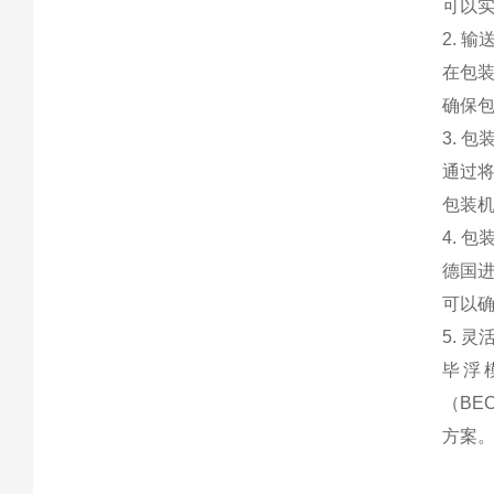
可以
2. 
在包
确保
3. 
通过将
包装
4. 
德国进
可以
5. 
毕浮
（BE
方案