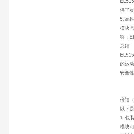
EL5
供了灵
5. 
模块具
称，E
总结
EL5
的运
安全
倍福（
以下是
1. 
模块可