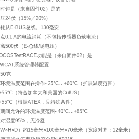
时钟是（来自固件02）是的
压24伏（15%／20%）
耗从E-BUS总线。130毫安
点0.1 A的电流消耗（不包括传感器负载电流）
离500伏（E-总线/场电压）
OCOSTestRACE功能是（来自固件02）是
WICAT系统管理器配置
50克
环境温度范围在操作- 25°C…+60°C（扩展温度范围）
…+55°C（符合加拿大和美国的CulUS）
…+55°C（根据ATEX，见特殊条件）
期间允许的环境温度范围- 40°C…+85°C
对湿度95%，无冷凝
W×H×D）约15毫米×100毫米×70毫米（宽度对齐：12毫米）