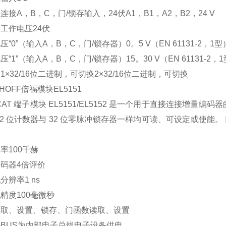
连接A，B，C，门/锁存输入，24伏A1，B1，A2，B2，24 V
工作电压24伏
压“0”（输入A，B，C，门/锁存器）0。5 V（EN 61131-2，1型
压“1”（输入A，B，C，门/锁存器）15。30 V（EN 61131-2，
1×32/16位二进制，可切换2×32/16位二进制，可切换
HOFF倍福模块EL5151
erCAT 端子模块 EL5151/EL5152 是一个用于直接连接增量编码
32 位计数器与 32 位零脉冲锁存器一样均可读、可设定或使能。 
率100千赫
码器4倍评价
分辨率1 ns
精度100毫微秒
读取、设置、锁存、门函数读取、设置
-BUS为内部电子总线电子设备供电