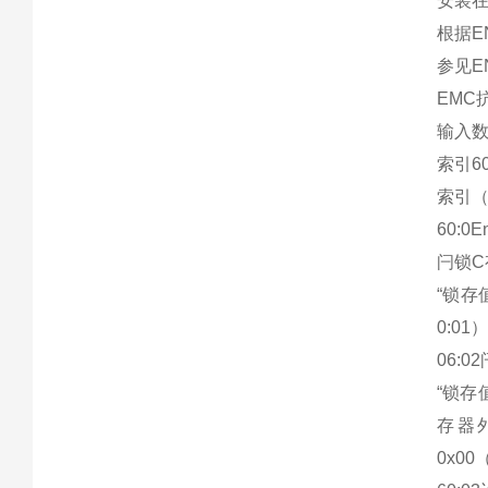
安装在
根据EN
参见E
EMC抗
输入
索引60
索引
60:0
闩锁C
“锁存
0:0
06:
“锁存
存器外
0x00