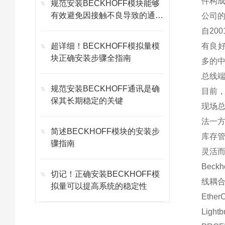
件构
规范安装BECKHOFF模块能够
有效避免因接触不良导致的通讯
公司
故障
自20
超详细！BECKHOFF模拟量模
有良
块正确安装步骤全指南
多的
总线
规范安装BECKHOFF通讯是确
目前，
保其长期稳定的关键
现场
法一
简述BECKHOFF模块的安装步
库存
骤指南
灵活
Bec
切记！正确安装BECKHOFF模
线耦
拟量可以提高系统的稳定性
Eth
Ligh