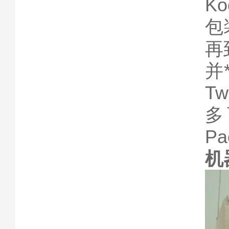
K
抗振/
抗电磁
包
防护等
再
可插拔
并
T
多
Pa
机