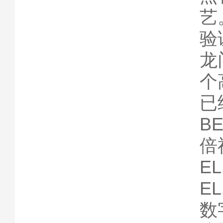
艺
验
龙
个
已
BE
倍
EL
EL
数