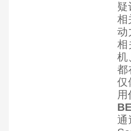
疑
相
动
相
机
都
仅
用
B
通