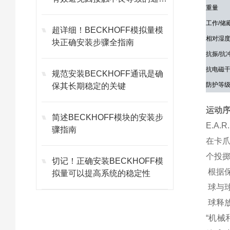
重量
故障
工作/储
超详细！BECKHOFF模拟量模
相对湿
块正确安装步骤全指南
抗振/抗
抗电磁干
规范安装BECKHOFF通讯是确
防护等级
保其长期稳定的关键
运动
简述BECKHOFF模块的安装步
E.A
骤指南
在卡
个投掷
切记！正确安装BECKHOFF模
根据
拟量可以提高系统的稳定性
球与
球释
“机械