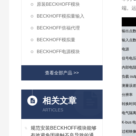
原装BECKHOFF模块
端。运
BECKHOFF模拟量输入
技术参
BECKHOFF倍福代理
输出点
BECKHOFF模拟量
输入点
电源
BECKHOFF电源模块
信号电
内部电阻 i
查看全部产品 >>
负载 out
测量误
分辨率
相关文章
转换时
ARTICLES
电气隔
K-bus
规范安装BECKHOFF模块能够
过程映
有效避免因接触不良导致的通讯