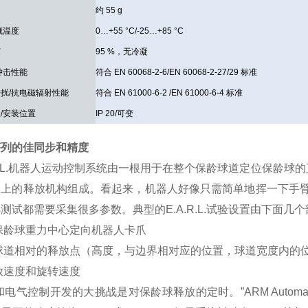
约 55 g
藏温度
0…+55 °C/-25…+85 °C
度
95 %，无冷凝
冲击性能
符合 EN 60068-2-6/EN 60068-2-27/29 标准
扰/抗电磁辐射性能
符合 EN 61000-6-2 /EN 61000-6-4 标准
/安装位置
IP 20/可变
序列的佳同步和精度
.R.L.机器人运动控制系统由一根用于在整个保龄球道定位保龄
爪上的释放机构组成。看起来，机器人好像只需简单地挥一下手
测试都需要采集很多参数。典型的E.A.R.L.试验设置由下面几
保龄球重力中心定向机器人卡爪
球道相对的释放点（高度，与边界相对应的位置，球道宽度内的
放速度和旋转速度
和电气控制开发的大挑战是对保龄球释放的定时。”ARM Automati