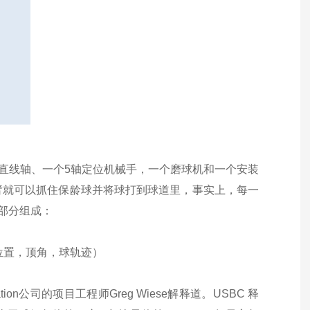
球的直线轴、一个5轴定位机械手，一个磨球机和一个安装
臂就可以抓住保龄球并将球打到球道里，事实上，每一
个部分组成：
位置，顶角，球轨迹）
on公司的项目工程师Greg Wiese解释道。USBC 释