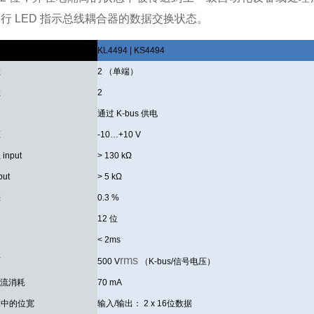
行 LED 指示总线耦合器的数据交换状态。
数
KL4494 | KS4494
数
2 （单端）
数
2
通过 K-bus 供电
压
-10…+10 V
nput
> 130 kΩ
put
> 5 kΩ
差
0.3 %
12 位
间
< 2ms
rms
离
500 V
（K-bus/信号电压）
 电流消耗
70 mA
像中的位宽
输入/输出： 2 x 16位数据