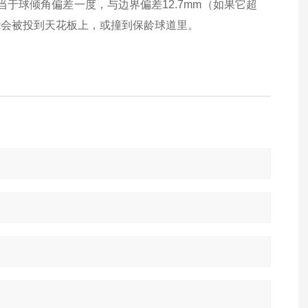
就相当于球倾角偏差一度，与边界偏差12.7mm（如果它超
能会被投到天花板上，或撞到保龄球道里。