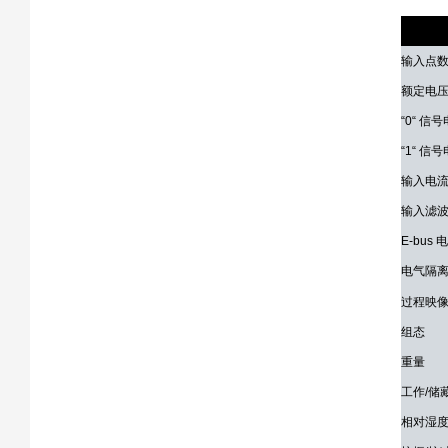
技术参
输入点
额定电
“0“ 信
“1“ 信
输入电
输入滤
E-bus
电气隔
过程映
组态
重量
工作/储
相对湿