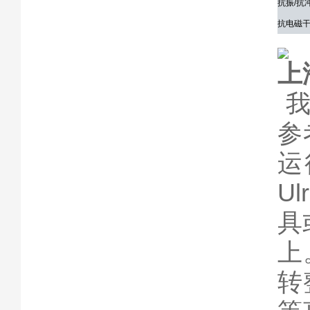
抗振/抗
抗电磁干
上
我
参
运
U
具
上
转