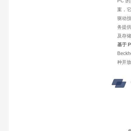
PC
案，它
驱动技
务提
及存
基于 
Bec
种开