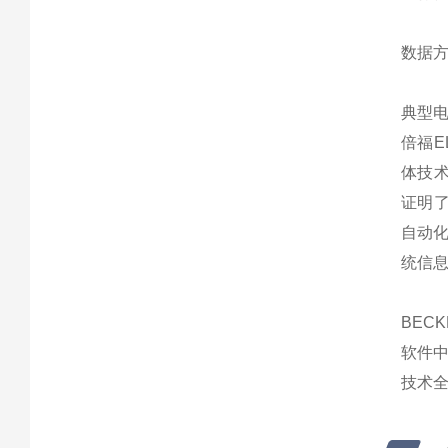
数据
典型电
倍福E
体技
证明
自动化
统信
BEC
软件
技术全