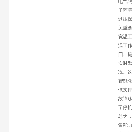
电气隔
子环
过压
关重
宽温工
温工作
四、
实时监
况。
智能化
供支持
故障诊
了停
总之，
集能