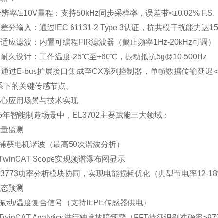
分辨率/±10V量程‌：支持50kHz同步采样率，误差带<±0.02% F.S.
差分输入‌：通过IEC 61131-2 Type 3认证，抗共模干扰能力达15
自适应滤波‌：内置可编程FIR滤波器（截止频率1Hz-20kHz可调）
级耐久设计‌：工作温度-25℃至+60℃，振动抵抗5g@10-500Hz
通过E-bus扩展接口集成至CX系列控制器，单帧数据传输延迟<1μs
体系下的关键传感节点。
核心应用场景与技术实现
25年智能制造场景中，EL3702主要赋能三大领域：
质量监测‌
时捕获电机谐波（最高50次谐波分析）
TwinCAT Scope实现频谱瀑布图显示
EL3773功率分析模块协同，实现电能损耗优化（典型节电率12-1
状态预测‌
集振动/温度复合信号（支持IEPE传感器供电）
TwinCAT Analytics进行轴承故障预警（FFT特征识别准确率>9