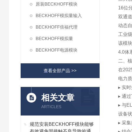
原装BECKHOFF模块
‌16位
BECKHOFF模拟量输入
‌双通道
‌动态
BECKHOFF倍福代理
‌工业
BECKHOFF模拟量
该模块
BECKHOFF电源模块
4.0
二、
在20
查看全部产品 >>
‌电力
▸ 实
相关文章
▸ 通过
▸ 与
ARTICLES
‌设备
▸ 采
规范安装BECKHOFF模块能够
有效避免因接触不良导致的通讯
▸ 结合