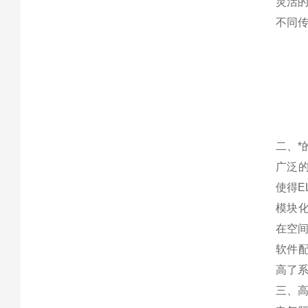
灵活
不同传
二、*
广泛的
使得E
模块化
在空
软件配
高了
三、