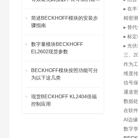
故障
▸ 在
简述BECKHOFF模块的安装步
‌精密
骤指南
▸ 替
▸ 标
数字量模块BECKHOFF
▸ 光
EL2602现货参数
三、2
作为工
BECKHOFF模块按照功能可分
维度
为以下这几类
信号
通道
现货BECKHOFF KL2404倍福
数据
控制应用
在软件
‌AI
‌数字