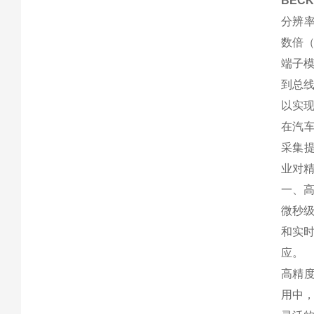
BECK
分辨率
数倍（
端子模
到总线
以实
在汽车
采集提
业对
一、
微秒级
和实
应。
高精度
用中