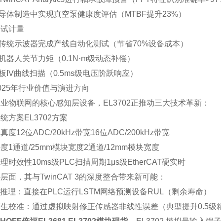
半导体制造中实现真空泵健康度评估（MTBF提升23%）
测试计量‌
代传统示波器完成产线自动化测试（节省70%设备成本）
定机器人关节力矩（0.1N·m级动态补偿）
伏板IV曲线扫描（0.5ms级电压阶跃响应）
025年行业价值与演进方向
业物联网的核心感知层设备，EL3702正推动三大技术革新：
传统方案
EL3702方案
保真度
12位ADC/20kHz带宽
16位ADC/200kHz带宽
密度
1通道/25mm模块宽度
2通道/12mm模块宽度
处理时效性
10ms级PLC扫描周期
1μs级EtherCAT硬实时
层面，其与TwinCAT 3的深度整合带来新可能：
边缘推理‌：直接在PLC运行LSTM网络预测设备RUL（剩余寿命）
孪生校准‌：通过虚拟映射修正传感器非线性误差（典型提升0.5级