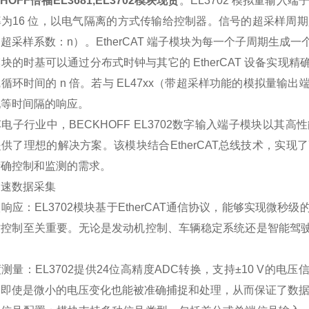
HOFF倍福EL3681,EL3702模块现货
。EL3702 模拟量输入端子
为16 位，以电气隔离的方式传输给控制器。信号的超采样周期
超采样系数：n）。EtherCAT 端子模块为每一个子周期生
块的时基可以通过分布式时钟与其它的 EtherCAT 设备实
循环时间的 n 倍。若与 EL47xx（带超采样功能的模拟量
现等时间隔的响应。
电子行业中，BECKHOFF EL3702数字输入端子模块以
供了理想的解决方案。该模块结合EtherCAT总线技术，实
精确控制和监测的需求。
高速数据采集
响应：EL3702模块基于EtherCAT通信协议，能够实现微
时控制至关重要。无论是发动机控制、车辆稳定系统还是智能驾
测量：EL3702提供24位高精度ADC转换，支持±10 V的电
，即使是微小的电压变化也能被准确捕捉和处理，从而保证了数