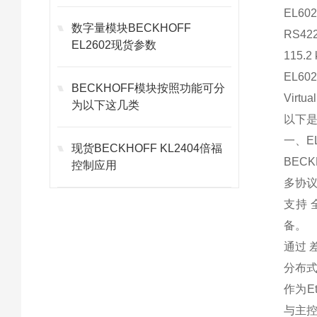
EL6
数字量模块BECKHOFF
RS4
EL2602现货参数
115
EL6
BECKHOFF模块按照功能可分
Vir
为以下这几类
以下是
一、E
现货BECKHOFF KL2404倍福
BEC
控制应用
多协
支持 
备。
通过 
分布
作为E
与主控