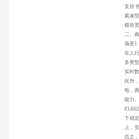
支持 
紧凑
模块宽
二、
场景1
在人行
多类型
实时数
此外，
电，典
能力
EL6
下稳定
上，
总之，