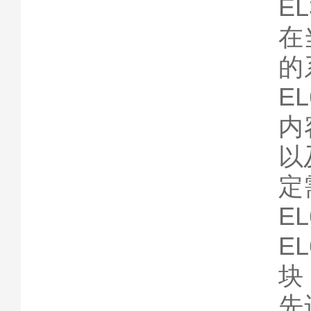
E
在
的
E
内
以
定
E
E
块
先