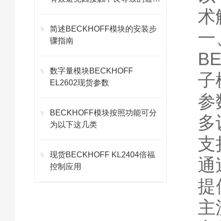
故障
术
简述BECKHOFF模块的安装步
一
骤指南
B
数字量模块BECKHOFF
子
EL2602现货参数
参
BECKHOFF模块按照功能可分
多
为以下这几类
支
现货BECKHOFF KL2404倍福
通
控制应用
提
主