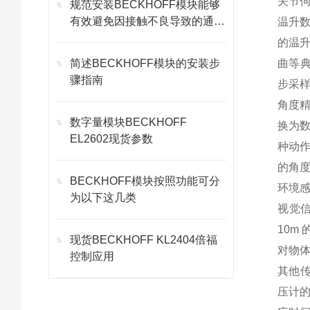
关节
规范安装BECKHOFF模块能够
有效避免因接触不良导致的通讯
温升数
故障
的温升
简述BECKHOFF模块的安装步
曲等典
骤指南
步采
角度精
数字量模块BECKHOFF
换为
EL2602现货参数
种动作
的角
BECKHOFF模块按照功能可分
环境
为以下这几类
视觉信
10m
现货BECKHOFF KL2404倍福
对物
控制应用
其他传
压计的