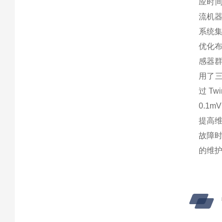
应时
流机
系统
优化布
感器群
用了三
过 T
0.1
提高维
故障
的维