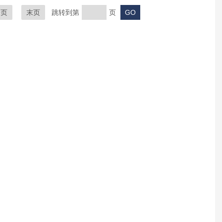
一页
末页
跳转到第
页