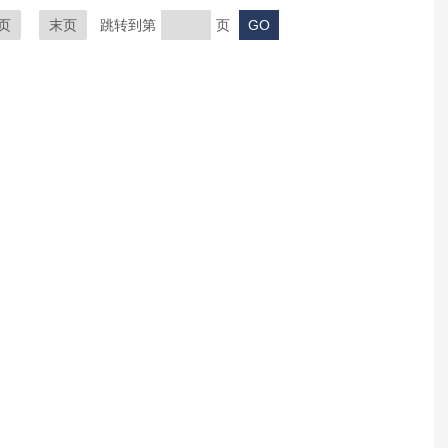
页
末页
跳转到第
页