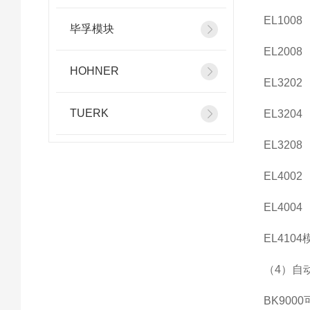
EL1008
毕孚模块
EL2008
HOHNER
EL3202
TUERK
EL3204
EL3208
EL4002
EL4004
EL4104
（4）自
BK90