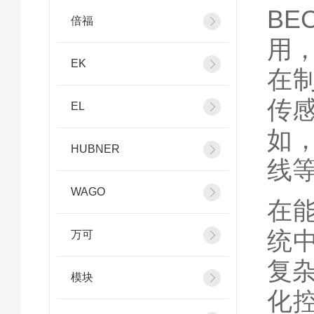
BE
倍福
用
EK
在
传
EL
如
HUBNER
线
WAGO
在
统
万可
复
模块
化