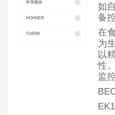
毕孚模块
如
备
HOHNER
在
TUERK
为
以
性
监
BEC
EK1