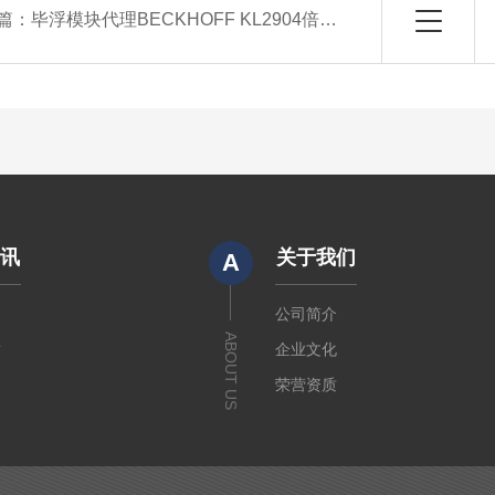
篇：
毕浮模块代理BECKHOFF KL2904倍福现货
资讯
关于我们
A
闻
公司简介
ABOUT US
章
企业文化
荣营资质