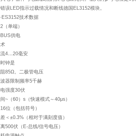
错误LED指示过载情况和断线德国EL3152模块。
2·ES3152技术数据
2（单端）
-BUS供电
技术
流4…20毫安
式时钟是
阻85Ω。二极管电压
波器限制频率5千赫
电强度30伏
间~（60）s（快速模式～40μs）
16位（包括符号）
差＜±0.3%（相对于满刻度值）
离500伏（E-总线/信号电压）
消耗电源触点