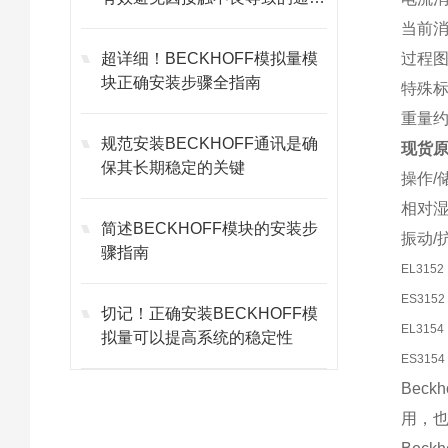
故障
当前消
超详细！BECKHOFF模拟量模
过程图
块正确安装步骤全指南
特殊标
重量约
规范安装BECKHOFF通讯是确
现货原装
保其长期稳定的关键
操作/储
相对湿
简述BECKHOFF模块的安装步
振动/抗
骤指南
EL3152
ES3152
切记！正确安装BECKHOFF模
EL3154
拟量可以提高系统的稳定性
ES3154
Bec
用，也